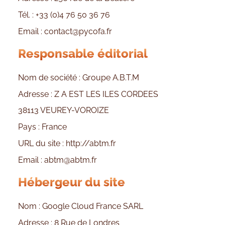
Tél. :
+33 (0)4 76 50 36 76
Email :
contact@pycofa.fr
Responsable éditorial
Nom de société : Groupe A.B.T.M
Adresse : Z A EST LES ILES CORDEES
38113 VEUREY-VOROIZE
Pays : France
URL du site :
http://abtm.fr
Email :
abtm@abtm.fr
Hébergeur du site
Nom : Google Cloud France SARL
Adresse : 8 Rue de Londres